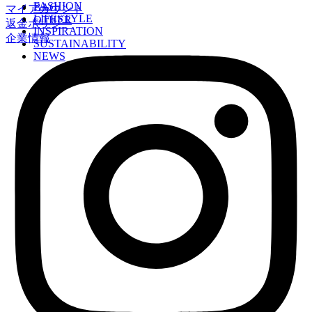
FASHION
BAG
マイアカウント
LIFESTYLE
OTHER
返金ポリシー
INSPIRATION
企業情報
SUSTAINABILITY
NEWS