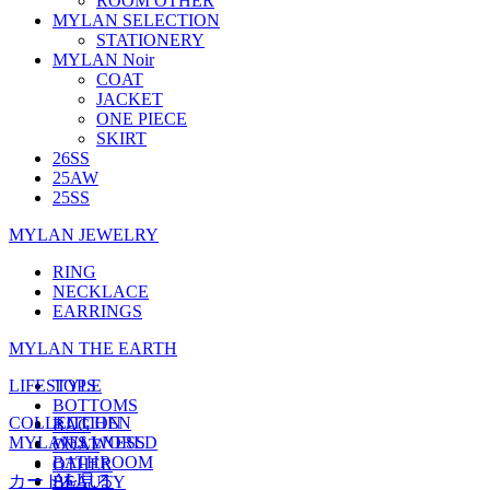
ROOM OTHER
MYLAN SELECTION
STATIONERY
MYLAN Noir
COAT
JACKET
ONE PIECE
SKIRT
26SS
25AW
25SS
MYLAN JEWELRY
RING
NECKLACE
EARRINGS
MYLAN THE EARTH
LIFESTYLE
TOPS
BOTTOMS
COLLECTION
KITCHEN
BAG
MYLAN'S WORLD
WELLNESS
COAT
BATHROOM
OTHER
ALL
カートを見る
BEAUTY