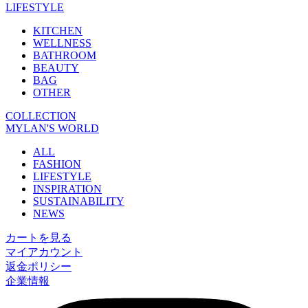
LIFESTYLE
KITCHEN
WELLNESS
BATHROOM
BEAUTY
BAG
OTHER
COLLECTION
MYLAN'S WORLD
ALL
FASHION
LIFESTYLE
INSPIRATION
SUSTAINABILITY
NEWS
カートを見る
マイアカウント
返金ポリシー
企業情報