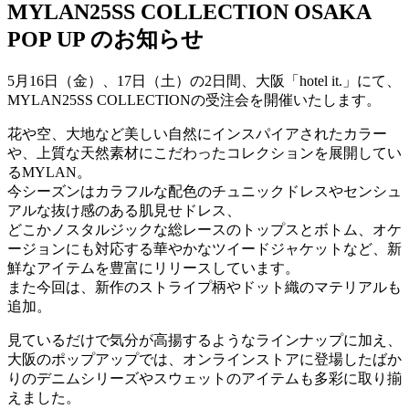
MYLAN25SS COLLECTION OSAKA
POP UP のお知らせ
5月16日（金）、17日（土）の2日間、大阪「hotel it.」にて、
MYLAN25SS COLLECTIONの受注会を開催いたします。
花や空、大地など美しい自然にインスパイアされたカラー
や、上質な天然素材にこだわったコレクションを展開してい
るMYLAN。
今シーズンはカラフルな配色のチュニックドレスやセンシュ
アルな抜け感のある肌見せドレス、
どこかノスタルジックな総レースのトップスとボトム、オケ
ージョンにも対応する華やかなツイードジャケットなど、新
鮮なアイテムを豊富にリリースしています。
また今回は、新作のストライプ柄やドット織のマテリアルも
追加。
見ているだけで気分が高揚するようなラインナップに加え、
大阪のポップアップでは、オンラインストアに登場したばか
りのデニムシリーズやスウェットのアイテムも多彩に取り揃
えました。